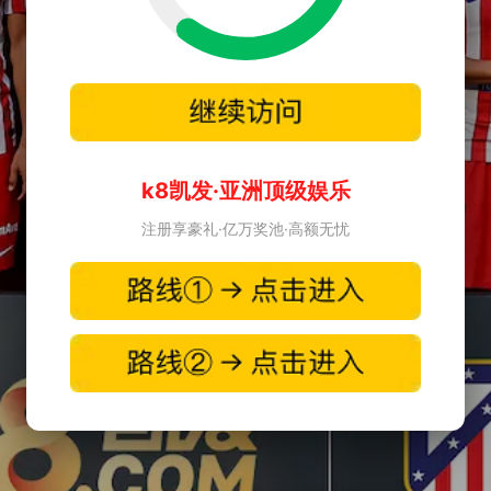
k8凯发·亚洲顶级娱乐
注册享豪礼·亿万奖池·高额无忧